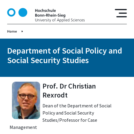
S
k
i
p
Home
t
o
m
Department of Social Policy and
a
Social Security Studies
i
n
c
o
Prof. Dr Christian
n
Rexrodt
t
e
Dean of the Department of Social
n
Policy and Social Security
t
Studies/Professor for Case
Management