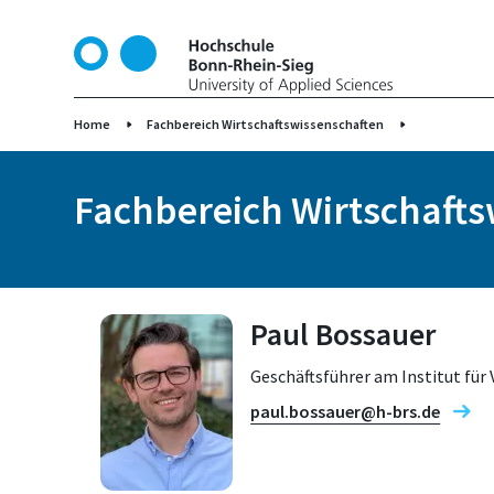
D
i
r
e
k
Home
Fachbereich Wirtschaftswissenschaften
t
z
Fachbereich Wirtschaft
u
m
I
n
h
Paul Bossauer
a
l
Geschäftsführer am Institut für
t
paul.bossauer@h-brs.de