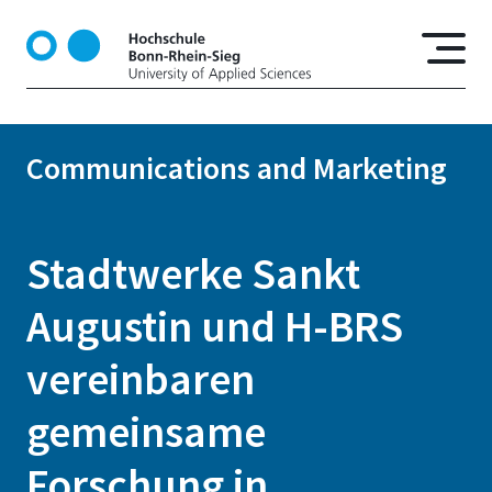
S
k
i
p
t
o
Communications and Marketing
m
a
i
n
Stadtwerke Sankt
c
o
Augustin und H-BRS
n
t
vereinbaren
e
n
gemeinsame
t
Forschung in