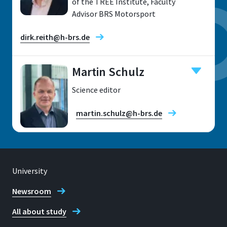
of the TREE Institute, Faculty
Advisor BRS Motorsport
dirk.reith@h-brs.de
Martin Schulz
Research fields
Science editor
martin.schulz@h-brs.de
Location
Sankt Augustin
University
Location
Room
Sankt Augustin
Newsroom
B 223
All about study
Room
Address
E 240