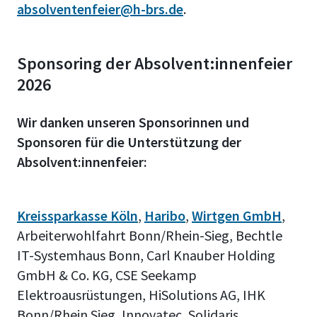
absolventenfeier@h-brs.de
professionellen Fotografen
.
Kanälen und ggf. weiteren
gemacht. Diese Fotos stehen
Medien werden wir Fotos
innerhalb weniger Tage auf der
veröffentlichen. Mit der
Sponsoring der Absolvent:innenfeier
Hochschul-Website in sehr
Teilnahme an der Veranstaltung
2026
guter Qualität für den
erklären Sie und Ihre
Download bereit.
Begleitpersonen sich hiermit
Wir danken unseren Sponsorinnen und
einverstanden.
Sponsoren für die Unterstützung der
Absolvent:innenfeier:
Kreissparkasse Köln
,
Haribo
,
Wirtgen GmbH
,
Arbeiterwohlfahrt Bonn/Rhein-Sieg, Bechtle
IT-Systemhaus Bonn, Carl Knauber Holding
GmbH & Co. KG, CSE Seekamp
Elektroausrüstungen, HiSolutions AG, IHK
Bonn/Rhein Sieg, Innovatec, Solidaris,