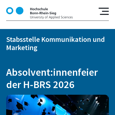
D
i
r
e
k
t
Stabsstelle Kommunikation und
z
Marketing
u
m
I
n
Absolvent:innenfeier
h
a
der H-BRS 2026
l
t