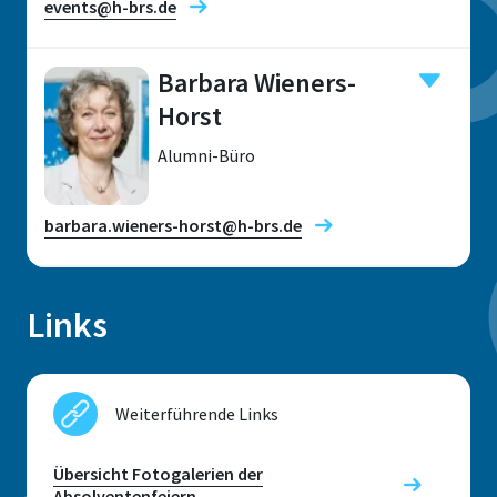
events@h-brs.de
Barbara Wieners-
Horst
Standort
Alumni-Büro
Sankt Augustin
Raum
barbara.wieners-horst@h-brs.de
E 240
Adresse
Links
Grantham-Allee 20
Standort
53757, Sankt Augustin
Sankt Augustin
Weiterführende Links
Raum
E 238
Übersicht Fotogalerien der
Kontaktzeiten
Absolventenfeiern