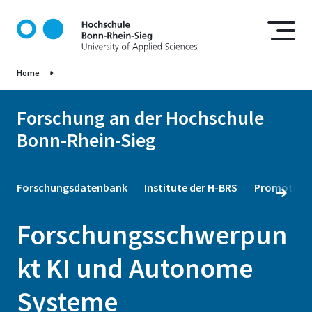
D
i
r
e
Home
k
t
z
Forschung an der Hochschule
u
Bonn-Rhein-Sieg
m
I
n
Forschungsdatenbank
Institute der H-BRS
Promotion
h
a
Forschungsschwerpun
l
t
kt KI und Autonome
Systeme