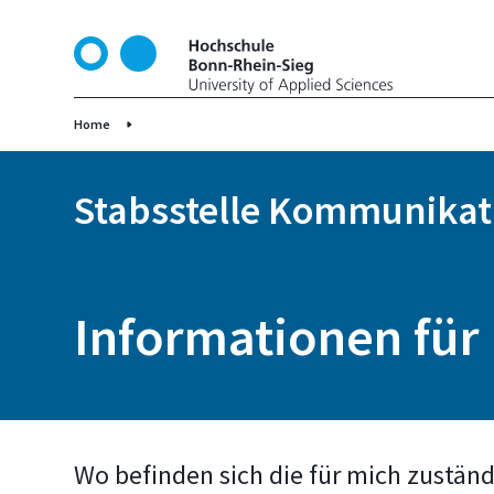
D
i
r
e
k
Home
t
z
Stabsstelle Kommunikat
u
m
I
n
h
Informationen für
a
l
t
Wo befinden sich die für mich zustän