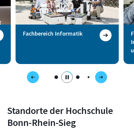
Fachbereich Informatik
F
I
u
Standorte der Hochschule
Bonn-Rhein-Sieg