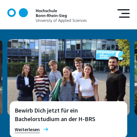
D
i
r
e
k
t
z
u
m
I
n
h
a
l
t
Bewirb Dich jetzt für ein
Bachelorstudium an der H-BRS
Weiterlesen