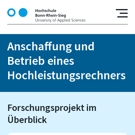
D
i
r
e
k
t
Anschaffung und
z
u
Betrieb eines
m
I
Hochleistungsrechners
n
h
a
l
Forschungsprojekt im
t
Überblick