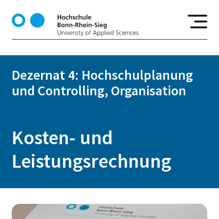
D
i
r
e
k
t
Dezernat 4: Hochschulplanung
z
und Controlling, Organisation
u
m
I
n
Kosten- und
h
a
Leistungsrechnung
l
t