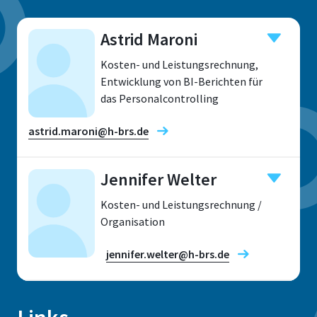
Astrid Maroni
Kosten- und Leistungsrechnung,
Entwicklung von BI-Berichten für
das Personalcontrolling
astrid.maroni@h-brs.de
Jennifer Welter
Kosten- und Leistungsrechnung /
Standort
Organisation
Sankt Augustin
jennifer.welter@h-brs.de
Raum
G 221
Adresse