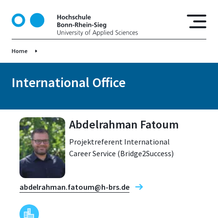
D
i
r
e
Home
k
t
z
International Office
u
m
I
Abdelrahman Fatoum
n
h
Projektreferent International
a
Career Service (Bridge2Success)
l
t
abdelrahman.fatoum@h-brs.de