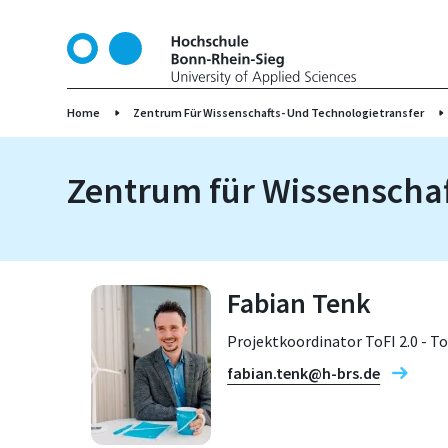
D
i
r
e
k
Home
Zentrum Für Wissenschafts- Und Technologietransfer
t
z
Zentrum für Wissenschaf
u
m
I
n
h
Fabian Tenk
a
l
Projektkoordinator ToFI 2.0 - T
t
fabian.tenk@h-brs.de