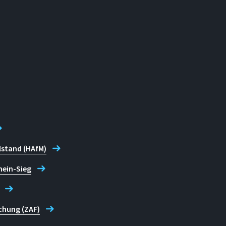
lstand (HAfM)
hein-Sieg
chung (ZAF)