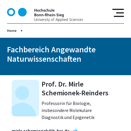
D
i
r
e
Home
k
t
z
Fachbereich Angewandte
u
Naturwissenschaften
m
I
n
h
Prof. Dr. Mirle
a
Schemionek-Reinders
l
t
Professorin für Biologie,
insbesondere Molekulare
Diagnostik und Epigenetik
mirle.schemionek@h-brs.de