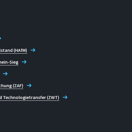
lstand (HAfM)
hein-Sieg
chung (ZAF)
d Technologietransfer (ZWT)