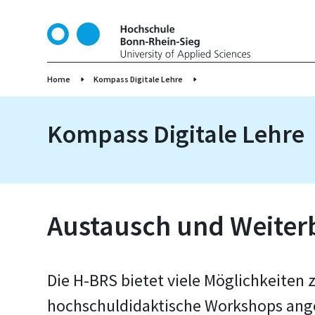
D
i
r
e
k
Home
Kompass Digitale Lehre
t
z
Kompass Digitale Lehre
u
m
I
n
h
a
Austausch und Weiter
l
t
Die H-BRS bietet viele Möglichkeite
hochschuldidaktische Workshops ang