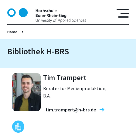
D
i
r
e
Home
k
t
z
Bibliothek H-BRS
u
m
I
Tim Trampert
n
h
Berater für Medienproduktion,
a
B.A.
l
t
tim.trampert@h-brs.de