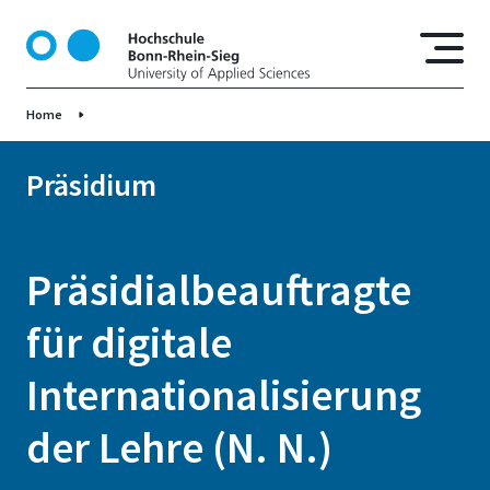
D
i
r
e
Home
k
t
z
Präsidium
u
m
I
Präsidialbeauftragte
n
h
für digitale
a
l
Internationalisierung
t
der Lehre (N. N.)