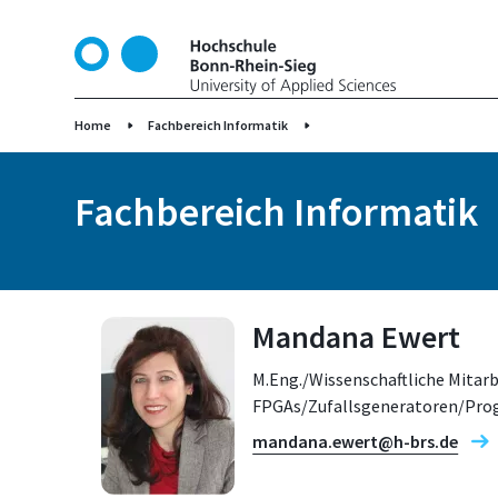
D
i
r
e
k
Home
Fachbereich Informatik
t
z
Fachbereich Informatik
u
m
I
n
h
Mandana Ewert
a
l
M.Eng./Wissenschaftliche Mitarb
t
FPGAs/Zufallsgeneratoren/Pro
mandana.ewert@h-brs.de