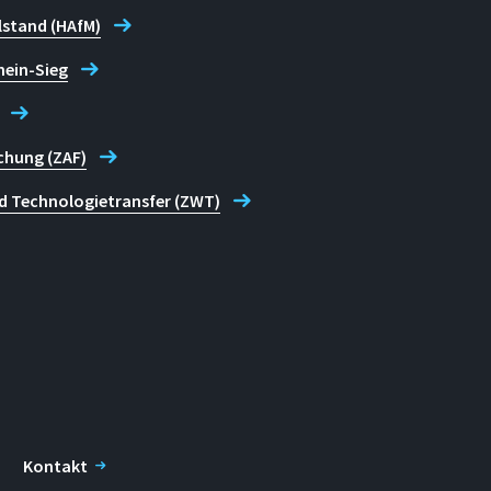
lstand (HAfM)
hein-Sieg
chung (ZAF)
d Technologietransfer (ZWT)
Kontakt