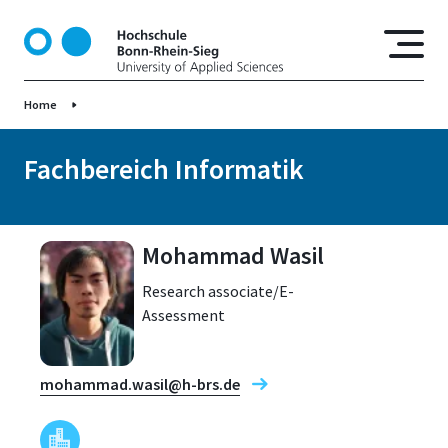
D
i
r
e
Home
k
t
z
Fachbereich Informatik
u
m
I
Mohammad Wasil
n
h
Research associate/E-
a
Assessment
l
t
mohammad.wasil@h-brs.de