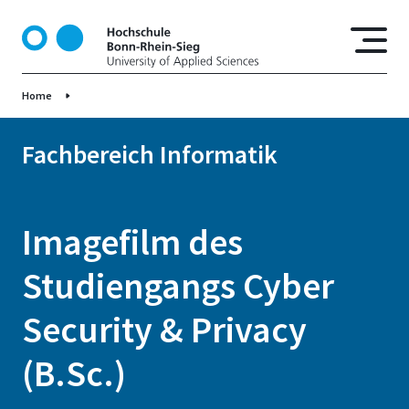
D
i
r
e
Home
k
t
z
Fachbereich Informatik
u
m
I
Imagefilm des
n
h
Studiengangs Cyber
a
l
Security & Privacy
t
(B.Sc.)