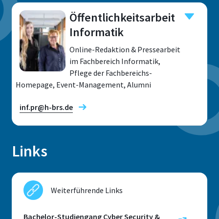
Öffentlichkeitsarbeit
Informatik
Online-Redaktion & Pressearbeit
im Fachbereich Informatik,
Pflege der Fachbereichs-
Homepage, Event-Management, Alumni
inf.pr@h-brs.de
Links
Standort
Sankt Augustin
Weiterführende Links
Raum
C 157
Bachelor-Studiengang Cyber Security &