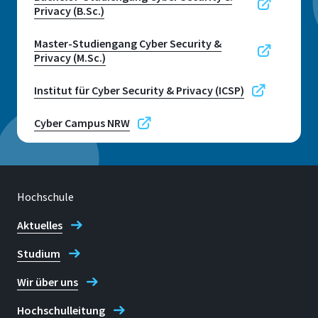
Privacy (B.Sc.)
Adresse
Grantham-Allee 20
Master-Studiengang Cyber Security &
Privacy (M.Sc.)
53757, Sankt Augustin
Institut für Cyber Security & Privacy (ICSP)
Cyber Campus NRW
Telefon
+49 2241 865 202
Hochschule
+49 2241 865 789 / +49 2241 865 259
Aktuelles
Öffentlichkeitsarbeit Informatik
Studium
Wir über uns
Hochschulleitung