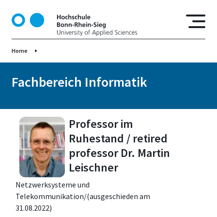
D
i
r
e
Home
k
t
z
Fachbereich Informatik
u
m
I
Professor im
n
h
Ruhestand / retired
a
professor Dr. Martin
l
Leischner
t
Netzwerksysteme und
Telekommunikation/(ausgeschieden am
31.08.2022)