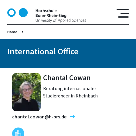
D
i
r
e
Home
k
t
z
International Office
u
m
I
Chantal Cowan
n
h
Beratung internationaler
a
Studierender in Rheinbach
l
t
chantal.cowan@h-brs.de