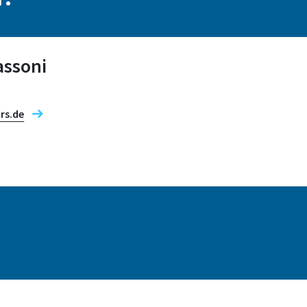
assoni
rs.de
Adresse
Grantham-Allee 20