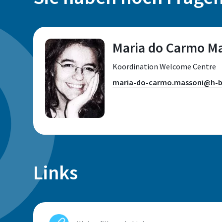
Maria do Carmo M
Koordination Welcome Centre
maria-do-carmo.massoni@h-b
Standort
Links
Sankt Augustin
Raum
E 057