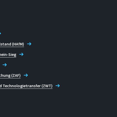
lstand (HAfM)
hein-Sieg
chung (ZAF)
d Technologietransfer (ZWT)