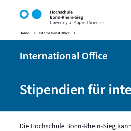
D
i
r
e
k
Home
International Office
t
z
International Office
u
m
I
n
h
Stipendien für int
a
l
t
Die Hochschule Bonn-Rhein-Sieg kann l