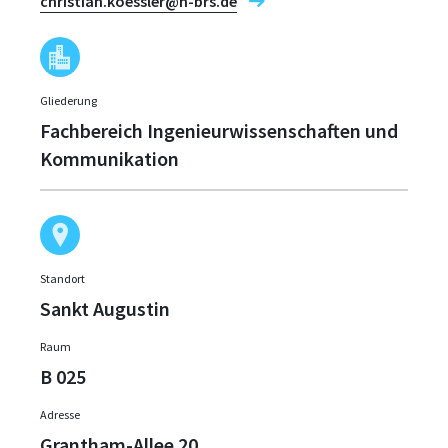
christian.koessler@h-brs.de
Gliederung
Fachbereich Ingenieurwissenschaften und
Kommunikation
Standort
Sankt Augustin
Raum
B 025
Adresse
Grantham-Allee 20