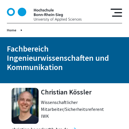
D
i
r
e
Home
k
t
z
Fachbereich
u
Ingenieurwissenschaften und
m
Kommunikation
I
n
h
a
Christian Kössler
l
t
Wissenschaftlicher
Mitarbeiter/Sicherheitsreferent
IWK