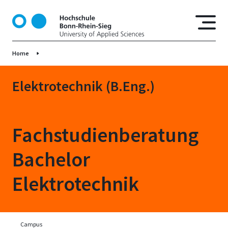
D
i
r
e
Home
k
t
z
Elektrotechnik (B.Eng.)
u
m
I
Fachstudienberatung
n
h
Bachelor
a
l
Elektrotechnik
t
Campus