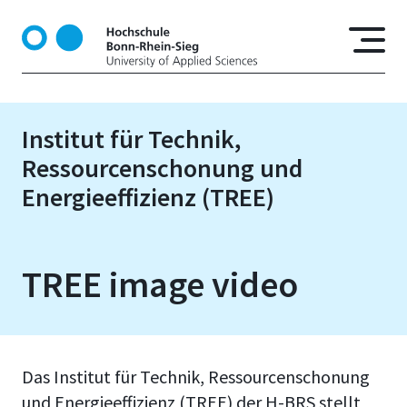
D
i
r
e
k
t
Institut für Technik,
z
Ressourcenschonung und
u
m
Energieeffizienz (TREE)
I
n
h
TREE image video
a
l
t
Das Institut für Technik, Ressourcenschonung
und Energieeffizienz (TREE) der H-BRS stellt