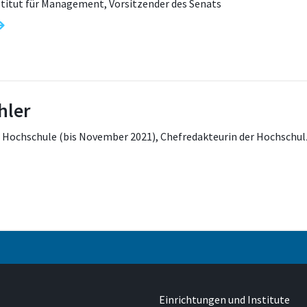
titut für Management, Vorsitzender des Senats
hler
 Hochschule (bis November 2021), Chefredakteurin der Hochschu
Adresse
Grantham-Allee 20
53757, Sankt Augusti
Einrichtungen und Institute