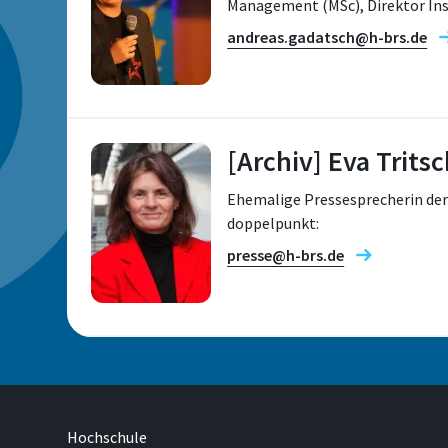
Management (MSc), Direktor Ins
andreas.gadatsch@h-brs.de
[Archiv] Eva Tritsc
Standort
Sankt Augustin
Ehemalige Pressesprecherin der
doppelpunkt:
presse@h-brs.de
Raum
E 131
Telefon
Standort
+49 2241 865 129
Sankt Augustin
Hochschule