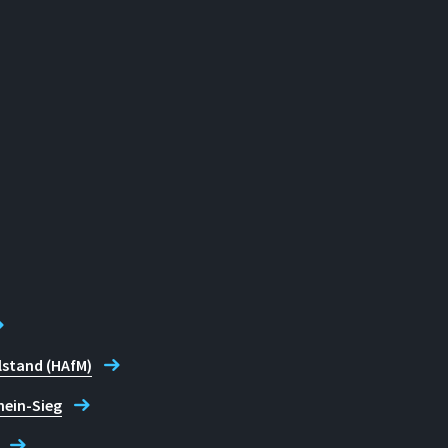
lstand (HAfM)
hein-Sieg