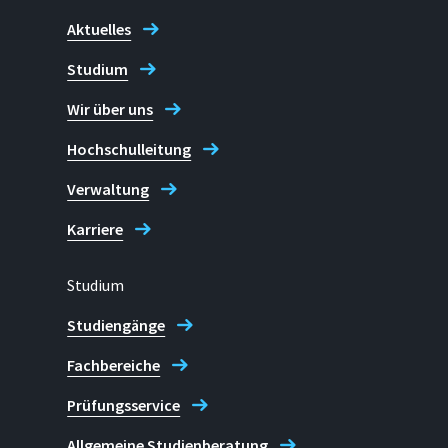
Aktuelles
Adresse
Prof. Dr. Andreas Gadatsch
Grantham-Allee 20
Studium
53757 Sankt Augustin
Wir über uns
[Archiv] Eva Tritschler
Hochschulleitung
Verwaltung
Karriere
Studium
Studiengänge
Fachbereiche
Prüfungsservice
Allgemeine Studienberatung