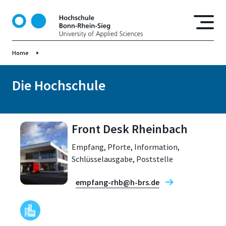
D
i
r
e
Home
k
t
z
Die Hochschule
u
m
I
Front Desk Rheinbach
n
h
Empfang, Pforte, Information,
a
Schlüsselausgabe, Poststelle
l
t
empfang-rhb@h-brs.de