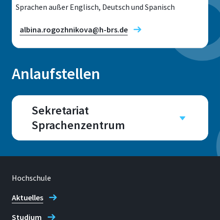
Sprachen außer Englisch, Deutsch und Spanisch
albina.rogozhnikova@h-brs.de
Anlaufstellen
Standort
Sankt Augustin
Sekretariat
Sprachenzentrum
Raum
E006
Raum
E 011 (Sankt Augustin), L
Adresse
Grantham-Allee 20
1.302 (Rheinbach)
Hochschule
53757 Sankt Augustin
Aktuelles
Studium