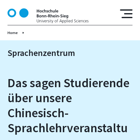
D
i
r
e
Home
k
t
z
Sprachenzentrum
u
m
I
Das sagen Studierende
n
h
über unsere
a
l
Chinesisch-
t
Sprachlehrveranstaltu