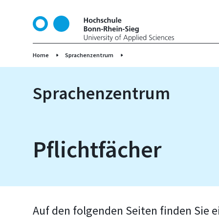
D
i
r
e
k
Home
Sprachenzentrum
t
z
Sprachenzentrum
u
m
I
n
h
Pflichtfächer
a
l
t
Auf den folgenden Seiten finden Sie 