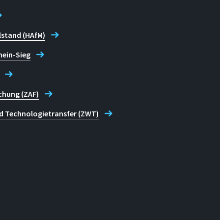
lstand (HAfM)
hein-Sieg
chung (ZAF)
d Technologietransfer (ZWT)