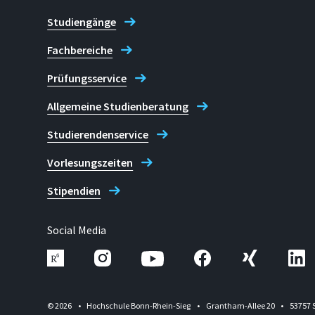
Studiengänge
Fachbereiche
Prüfungsservice
Allgemeine Studienberatung
Studierendenservice
Vorlesungszeiten
Stipendien
Social Media
© 2026
Hochschule Bonn-Rhein-Sieg
Grantham-Allee 20
53757 