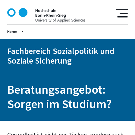
D
i
r
e
Home
k
t
z
Fachbereich Sozialpolitik und
u
Soziale Sicherung
m
I
n
h
Beratungsangebot:
a
l
Sorgen im Studium?
t
Gesundheit ist nicht nur Rücken, sondern auch