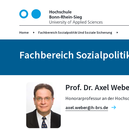
D
i
r
e
k
Home
Fachbereich Sozialpolitik Und Soziale Sicherung
t
z
Fachbereich Sozialpoliti
u
m
I
n
h
Prof. Dr. Axel Web
a
l
Honorarprofessur an der Hochs
t
axel.weber@h-brs.de