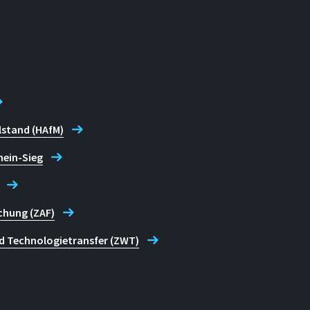
r Fortschritt, 1/1988. (Various
es). In: Sozialer Fortschritt
itions in the Health Sector of
lstand (HAfM)
hein-Sieg
d Economic Crisis: Findings
 Cathérine Saget). Employment
chung (ZAF)
d Technologietransfer (ZWT)
ozialer Fortschritt 3/1987.