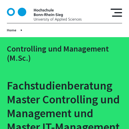
D
i
r
e
Home
k
t
z
Controlling und Management
u
(M.Sc.)
m
I
n
h
Fachstudienberatung
a
l
Master Controlling und
t
Management und
Master IT-Management