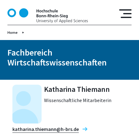
D
i
r
e
Home
k
t
z
Fachbereich
u
Wirtschaftswissenschaften
m
I
n
h
Katharina Thiemann
a
Wissenschaftliche Mitarbeiterin
l
t
katharina.thiemann@h-brs.de