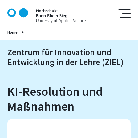
D
i
r
e
Home
k
t
z
Zentrum für Innovation und
u
Entwicklung in der Lehre (ZIEL)
m
I
n
h
KI-Resolution und
a
l
Maßnahmen
t