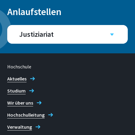
Anlaufstellen
Justiziariat
Adresse
Hochschule
Grantham-Allee 20
53757, Sankt Augustin
Aktuelles
Studium
Kontaktzeiten
Montag bis Freitag: Nach
Wir über uns
Vereinbarung
Hochschulleitung
E-mail
Verwaltung
Justiziariat@h-brs.de