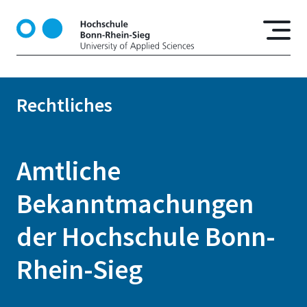
D
i
r
e
k
t
Rechtliches
z
u
m
I
Amtliche
n
h
Bekanntmachungen
a
l
der Hochschule Bonn-
t
Rhein-Sieg