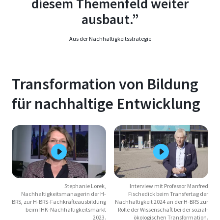
diesem Themenfeld weiter
ausbaut.”
Aus der Nachhaltigkeitsstrategie
Transformation von Bildung
für nachhaltige Entwicklung
Stephanie Lorek,
Interview mit Professor Manfred
Nachhaltigkeitsmanagerin der H-
Fischedick beim Transfertag der
BRS, zur H-BRS-Fachkräfteausbildung
Nachhaltigkeit 2024 an der H-BRS zur
beim IHK-Nachhaltigkeitsmarkt
Rolle der Wissenschaft bei der sozial-
2023.
ökologischen Transformation.