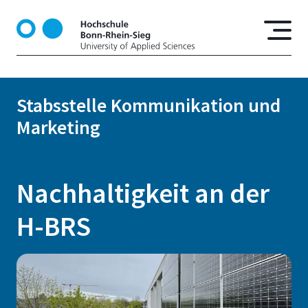
D
i
r
e
k
t
Stabsstelle Kommunikation und
z
Marketing
u
m
I
n
Nachhaltigkeit an der
h
a
H-BRS
l
t