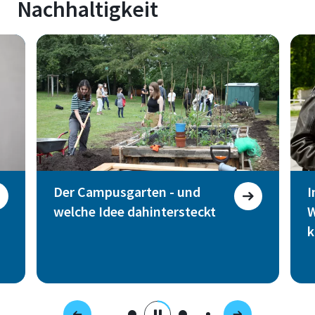
Nachhaltigkeit
Der Campusgarten - und
I
welche Idee dahintersteckt
W
k