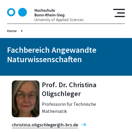
D
i
r
e
Home
k
t
z
Fachbereich Angewandte
u
Naturwissenschaften
m
I
n
h
Prof. Dr. Christina
a
Oligschleger
l
t
Professorin für Technische
Mathematik
christina.oligschleger@h-brs.de