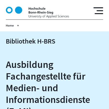
D
i
r
e
Home
k
t
z
Bibliothek H-BRS
u
m
I
Ausbildung
n
h
Fachangestellte für
a
l
Medien- und
t
Informationsdienste