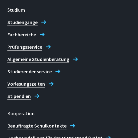
Nachhaltigkeitskonzepte
Studium
Als FaMI arbeitest Du daher in
Studiengänge
einem abwechslungsreichen
Fachbereiche
Umfeld, das sich ständig
Prüfungsservice
weiterentwickelt.
Allgemeine Studienberatung
Studierendenservice
Vorlesungszeiten
Stipendien
Kooperation
Beauftragte Schulkontakte