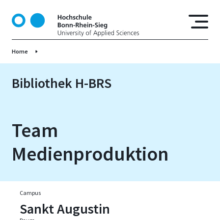
D
i
r
e
Home
k
t
z
Bibliothek H-BRS
u
m
I
Team
n
h
Medienproduktion
a
l
t
Campus
Sankt Augustin