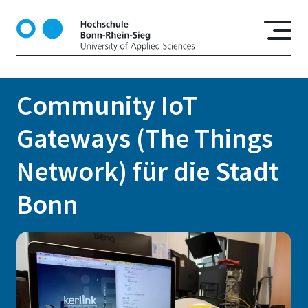
D
i
r
e
k
t
Community IoT
z
u
Gateways (The Things
m
I
Network) für die Stadt
n
h
Bonn
a
l
t