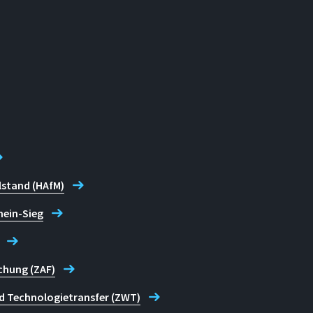
lstand (HAfM)
hein-Sieg
chung (ZAF)
d Technologietransfer (ZWT)