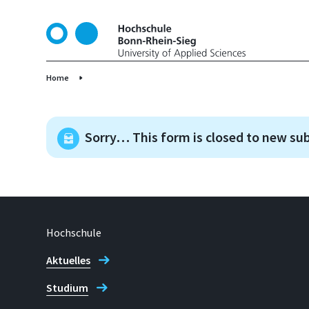
D
i
r
e
k
Home
t
z
u
Sorry… This form is closed to new su
m
I
n
h
a
l
Hochschule
t
Aktuelles
Studium