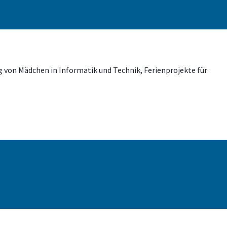
g von Mädchen in Informatik und Technik, Ferienprojekte für
Adresse
Grantham-Allee 20