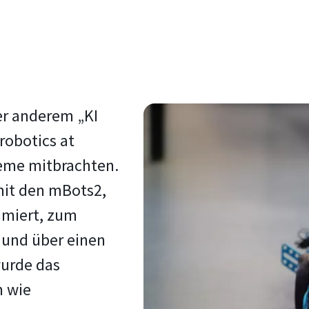
er anderem „KI
obotics at
teme mitbrachten.
mit den mBots2,
mmiert, zum
und über einen
wurde das
 wie