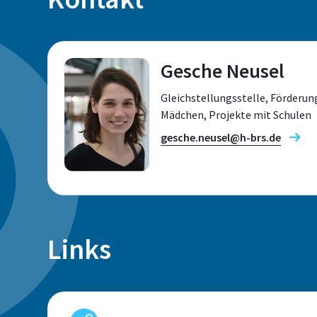
Gesche Neusel
Gleichstellungsstelle, Förderun
Mädchen, Projekte mit Schulen
gesche.neusel@h-brs.de
Standort
Links
Sankt Augustin
Raum
C005.2