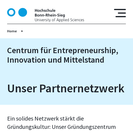
D
i
r
e
Home
k
t
z
Centrum für Entrepreneurship,
u
Innovation und Mittelstand
m
I
n
h
Unser Partnernetzwerk
a
l
t
Ein solides Netzwerk stärkt die
Gründungskultur: Unser Gründungszentrum