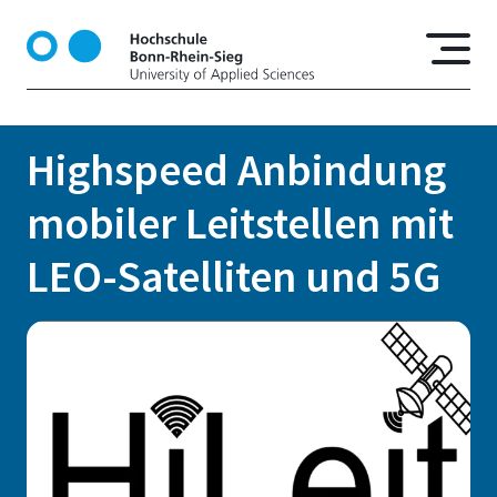
D
i
r
e
k
t
Highspeed Anbindung
z
u
mobiler Leitstellen mit
m
I
LEO-Satelliten und 5G
n
h
a
l
t