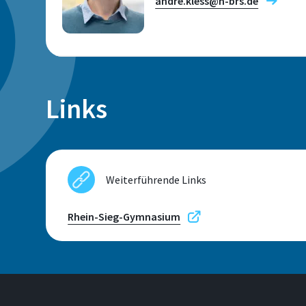
andre.kless@h-brs.de
Forschungsfelder
Links
Standort
Sankt Augustin
Weiterführende Links
Raum
C 289
Rhein-Sieg-Gymnasium
Telefon
+49 2241 865 695