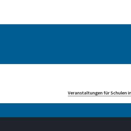
Adresse
Grantham-Allee 20
Veranstaltungen für Schulen i
53757, Sankt Augusti