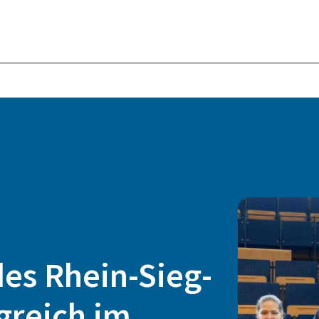
es Rhein-Sieg-
greich im