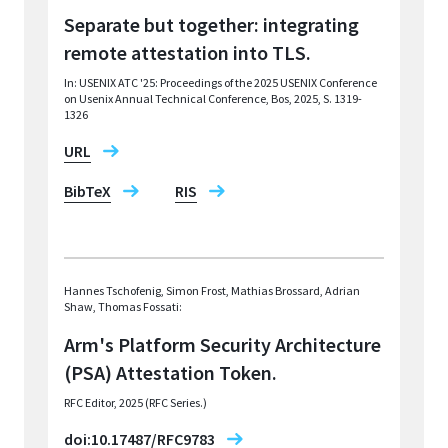
Separate but together: integrating
remote attestation into TLS.
In: USENIX ATC '25: Proceedings of the 2025 USENIX Conference
on Usenix Annual Technical Conference, Bos
, 2025, S. 1319-
1326
URL
BibTeX
RIS
Hannes Tschofenig, Simon Frost, Mathias Brossard, Adrian
Shaw, Thomas Fossati:
Arm's Platform Security Architecture
(PSA) Attestation Token.
RFC Editor, 2025 (RFC Series.)
doi:10.17487/RFC9783