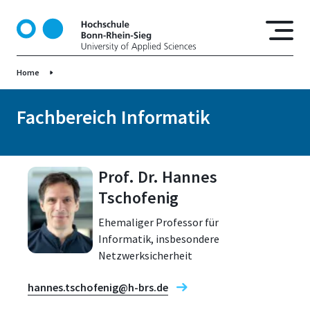
D
i
r
e
Home
k
t
z
Fachbereich Informatik
u
m
I
Prof. Dr. Hannes
n
h
Tschofenig
a
Ehemaliger Professor für
l
Informatik, insbesondere
t
Netzwerksicherheit
hannes.tschofenig@h-brs.de