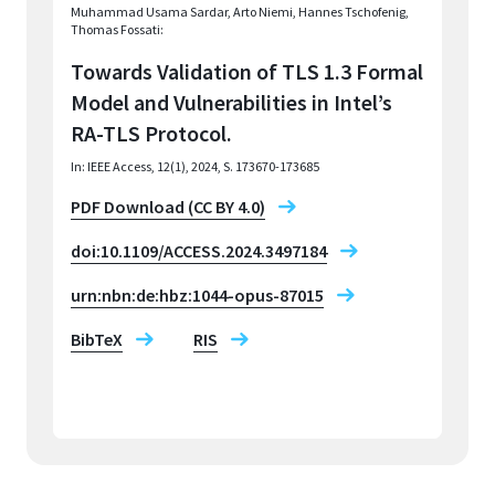
Muhammad Usama Sardar, Arto Niemi, Hannes Tschofenig,
Thomas Fossati:
Towards Validation of TLS 1.3 Formal
Model and Vulnerabilities in Intel’s
RA-TLS Protocol.
In: IEEE Access
, 12(1), 2024, S. 173670-173685
PDF Download
(CC BY 4.0)
doi:10.1109/ACCESS.2024.3497184
urn:nbn:de:hbz:1044-opus-87015
BibTeX
RIS