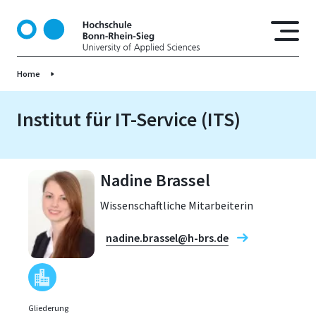
D
i
r
e
Home
k
t
z
Institut für IT-Service (ITS)
u
m
I
Nadine Brassel
n
h
Wissenschaftliche Mitarbeiterin
a
l
nadine.brassel@h-brs.de
t
Gliederung