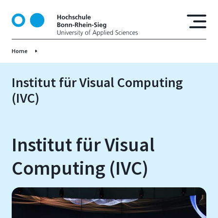
D
i
r
e
Home
k
t
z
Institut für Visual Computing
u
(IVC)
m
I
n
h
Institut für Visual
a
l
Computing (IVC)
t