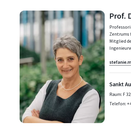
Prof. 
Professori
Zentrums f
Mitglied d
Ingenieur
stefanie.m
Sankt Au
Raum: F 32
Telefon: +