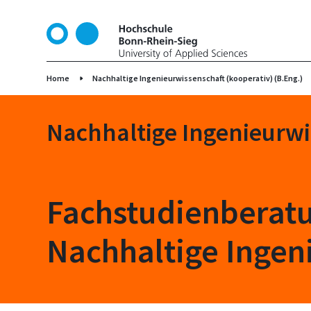
D
i
r
e
k
Home
Nachhaltige Ingenieurwissenschaft (kooperativ) (B.Eng.)
t
z
Nachhaltige Ingenieurwi
u
m
I
n
h
Fachstudienberat
a
l
Nachhaltige Ingen
t