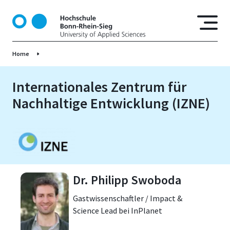
D
i
r
e
Home
k
t
z
Internationales Zentrum für
u
Nachhaltige Entwicklung (IZNE)
m
I
n
h
a
l
Dr. Philipp Swoboda
t
Gastwissenschaftler / Impact &
Science Lead bei InPlanet