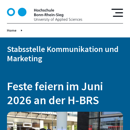
D
i
r
e
Home
k
t
z
Stabsstelle Kommunikation und
u
Marketing
m
I
n
h
Feste feiern im Juni
a
l
2026 an der H-BRS
t